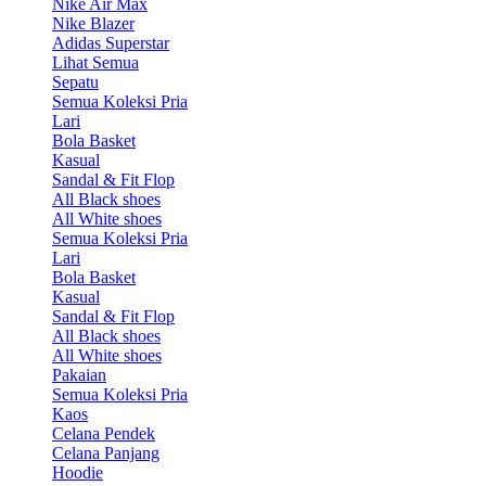
Nike Air Max
Nike Blazer
Adidas Superstar
Lihat Semua
Sepatu
Semua Koleksi Pria
Lari
Bola Basket
Kasual
Sandal & Fit Flop
All Black shoes
All White shoes
Semua Koleksi Pria
Lari
Bola Basket
Kasual
Sandal & Fit Flop
All Black shoes
All White shoes
Pakaian
Semua Koleksi Pria
Kaos
Celana Pendek
Celana Panjang
Hoodie