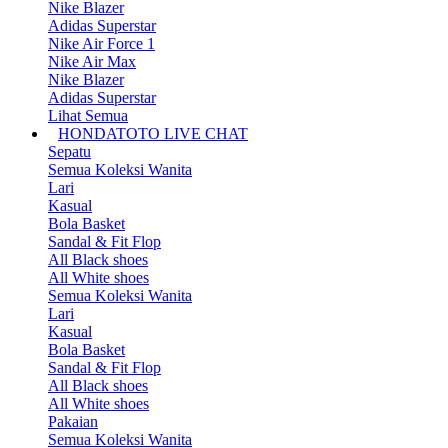
Nike Blazer
Adidas Superstar
Nike Air Force 1
Nike Air Max
Nike Blazer
Adidas Superstar
Lihat Semua
HONDATOTO LIVE CHAT
Sepatu
Semua Koleksi Wanita
Lari
Kasual
Bola Basket
Sandal & Fit Flop
All Black shoes
All White shoes
Semua Koleksi Wanita
Lari
Kasual
Bola Basket
Sandal & Fit Flop
All Black shoes
All White shoes
Pakaian
Semua Koleksi Wanita