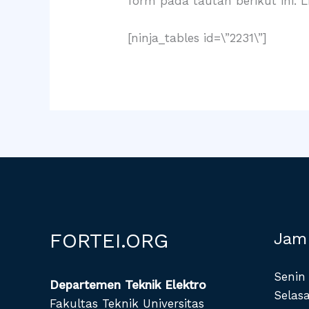
form pada tautan berikut ini. 
[ninja_tables id=\”2231\”]
FORTEI.ORG
Jam
Senin 
Departemen Teknik Elektro
Selasa
Fakultas Teknik Universitas