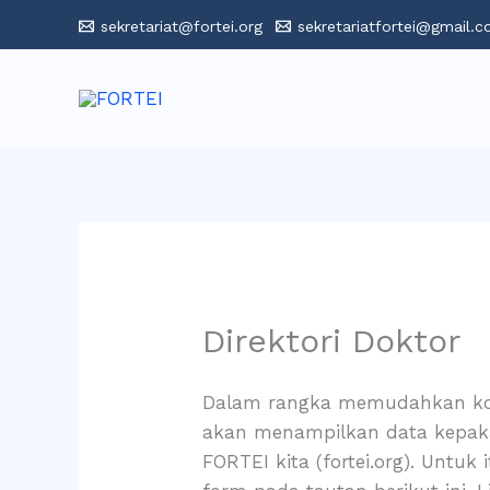
Skip
sekretariat@fortei.org
sekretariatfortei@gmail.
to
content
Direktori Doktor
Dalam rangka memudahkan komu
akan menampilkan data kepakar
FORTEI kita (fortei.org). Unt