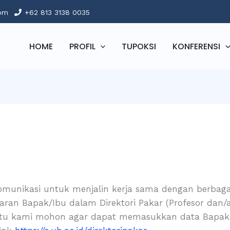
com
+62 813 3138 0035
HOME
PROFIL
TUPOKSI
KONFERENSI
nikasi untuk menjalin kerja sama dengan berbagai
an Bapak/Ibu dalam Direktori Pakar (Profesor dan/
uk itu kami mohon agar dapat memasukkan data Bapak/