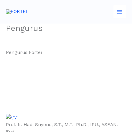
Skip
to
content
Pengurus
Pengurus Fortei
Prof. Ir. Hadi Suyono, S.T., M.T., Ph.D., IPU., ASEAN.
Eng.