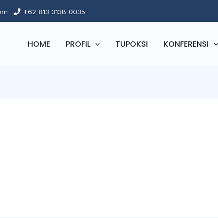
com
+62 813 3138 0035
HOME
PROFIL
TUPOKSI
KONFERENSI