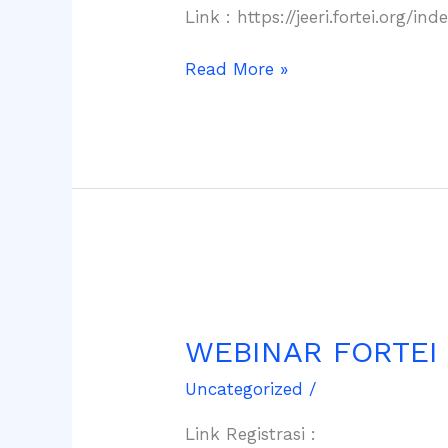
–
Link : https://jeeri.fortei.org/in
Z
Proses
Read More »
Artikel
Di
OJS
3
WEBINAR
FORTEI
WEBINAR FORTEI 
REGIONAL
VII
Uncategorized
/
JAWA
TIMUR
Link Registrasi :