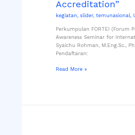
Accreditation”
Seminar
for
kegiatan
,
slider
,
temunasional
,
International
Perkumpulan FORTEI (Forum Pe
Accreditation”
Awareness Seminar for Internati
Syaichu Rohman, M.Eng.Sc., Ph.
Pendaftaran:
Read More »