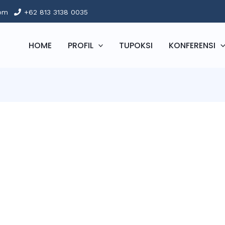
com
+62 813 3138 0035
HOME
PROFIL
TUPOKSI
KONFERENSI