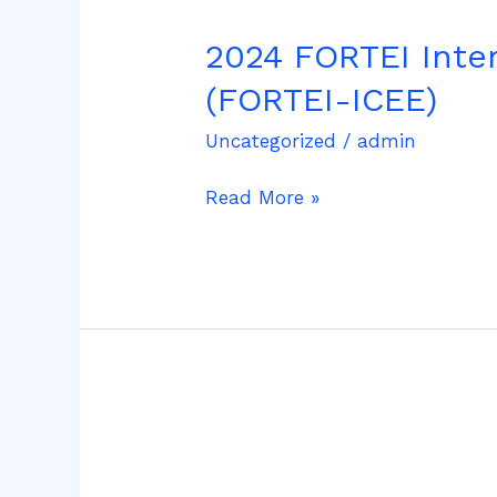
FORTEI
2024 FORTEI Inter
International
Conference
(FORTEI-ICEE)
on
Electrical
Uncategorized
/
admin
Engineering
Read More »
(FORTEI-
ICEE)
FORTEI
–