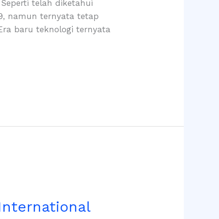
erti telah diketahui
19, namun ternyata tetap
Era baru teknologi ternyata
nternational