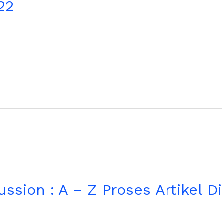
22
ssion : A – Z Proses Artikel D