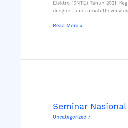
Elektro (SNTE) Tahun 2021. Keg
dengan tuan rumah Universita
Read More »
Seminar
Nasional
Seminar Nasional 
Teknik
Elektro
Uncategorized
/
2021
(SNTE