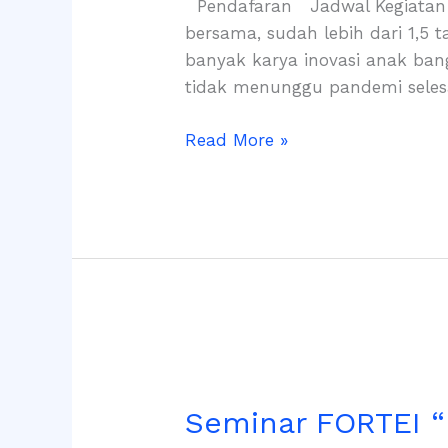
Pendafaran Jadwal Kegiatan 
2021)
bersama, sudah lebih dari 1,5
banyak karya inovasi anak bang
tidak menunggu pandemi selesa
Read More »
Seminar
FORTEI
Seminar FORTEI “
“IABEE
Awareness