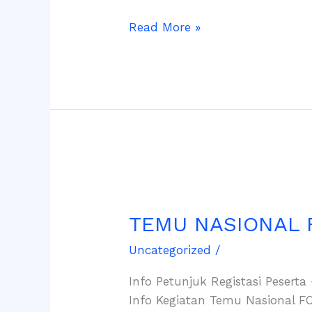
Read More »
TEMU
NASIONAL
TEMU NASIONAL 
FORTEI
2021
Uncategorized
/
BANDUNG
Info Petunjuk Registasi Pesert
Info Kegiatan Temu Nasional F