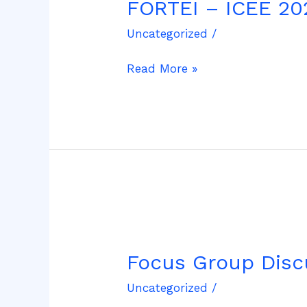
FORTEI – ICEE 20
ICEE
2022
Uncategorized
/
Read More »
Focus
Group
Focus Group Discu
Discussion
:
Uncategorized
/
A