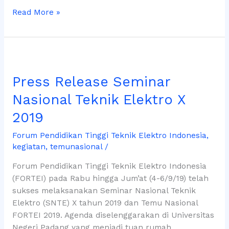
Read More »
Press
Release
Press Release Seminar
Seminar
Nasional
Nasional Teknik Elektro X
Teknik
2019
Elektro
X
Forum Pendidikan Tinggi Teknik Elektro Indonesia
,
2019
kegiatan
,
temunasional
/
Forum Pendidikan Tinggi Teknik Elektro Indonesia
(FORTEI) pada Rabu hingga Jum’at (4-6/9/19) telah
sukses melaksanakan Seminar Nasional Teknik
Elektro (SNTE) X tahun 2019 dan Temu Nasional
FORTEI 2019. Agenda diselenggarakan di Universitas
Negeri Padang yang menjadi tuan rumah