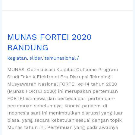
Effective
Technical
Paper
MUNAS
\”
FORTEI
MUNAS FORTEI 2020
2020
BANDUNG
BANDUNG
kegiatan
,
slider
,
temunasional
/
MUNAS: Optimalisasi Kualitas Outcome Program
Studi Teknik Elektro di Era Disrupsi Teknologi
Musyawarah Nasional FORTEI ke-14 tahun 2020
(Munas FORTEI 2020) ini merupakan pertemuan
FORTEI istimewa dan berbeda dari pertemuan-
pertemuan sebelumnya. Kondisi pandemi di
Indonesia saat ini menimbulkan disrupsi yang luar
biasa, yang secara kebetulan sesuai dengan topik
Munas tahun ini. Pertemuan yang pada awalnya