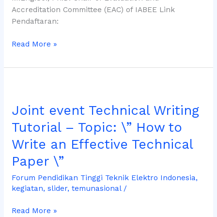
Accreditation Committee (EAC) of IABEE Link
Pendaftaran:
Read More »
Joint
event
Joint event Technical Writing
Technical
Writing
Tutorial – Topic: \” How to
Tutorial
Write an Effective Technical
–
Topic:
Paper \”
\”
How
Forum Pendidikan Tinggi Teknik Elektro Indonesia
,
kegiatan
,
slider
,
temunasional
/
to
Write
Read More »
an