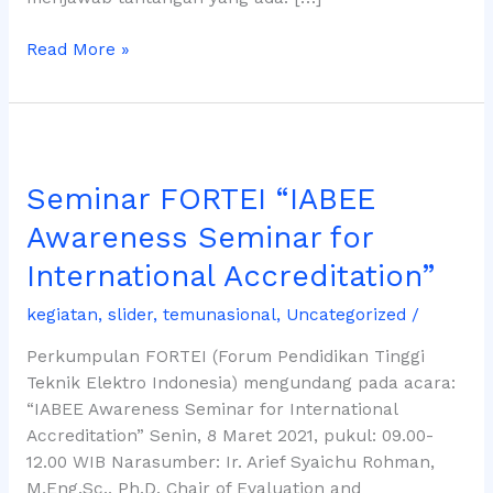
Read More »
Seminar
FORTEI
Seminar FORTEI “IABEE
“IABEE
Awareness
Awareness Seminar for
Seminar
International Accreditation”
for
International
kegiatan
,
slider
,
temunasional
,
Uncategorized
/
Accreditation”
Perkumpulan FORTEI (Forum Pendidikan Tinggi
Teknik Elektro Indonesia) mengundang pada acara:
“IABEE Awareness Seminar for International
Accreditation” Senin, 8 Maret 2021, pukul: 09.00-
12.00 WIB Narasumber: Ir. Arief Syaichu Rohman,
M.Eng.Sc., Ph.D. Chair of Evaluation and